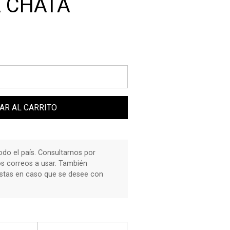
 CHATA
AR AL CARRITO
do el país. Consultarnos por
os correos a usar. También
stas en caso que se desee con