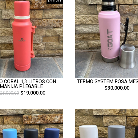
24% OFF
 CORAL 1,3 LITROS CON
TERMO SYSTEM ROSA MES
MANIJA PLEGABLE
$30.000,00
$19.000,00
25.000,00