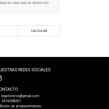
stas en caso que se desee con
CALCULAR
UESTRAS REDES SOCIALES
ONTACTO
bigstoreros@gmail.com
3416508207
Botón de arrepentimiento